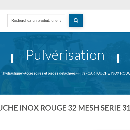
Pulvérisation
it hydraulique
>
Accessoires et pièces détachées
>
Filtre
>
CARTOUCHE INOX ROUGE 
CHE INOX ROUGE 32 MESH SERIE 317