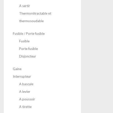
A sertir
Thermorétractable et
thermosoudable
Fusible / Porte fusible
Fusible
Porte fusible
Disjoncteur
Gaine
Interrupteur
A bascule
A levier
A poussoir
A tirette