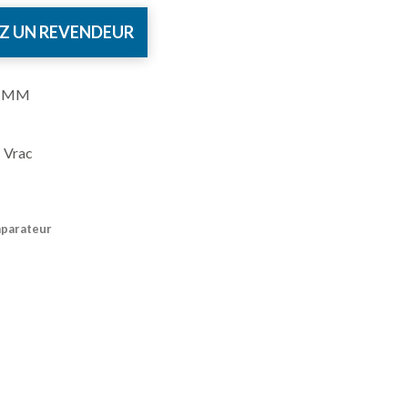
Z UN REVENDEUR
6 MM
 Vrac
mparateur