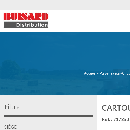
Accueil
>
Pulvérisation
>
Circu
Filtre
CARTOU
Réf. : 717350
SIÈGE