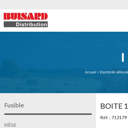
Accueil
>
Electricité véhicul
Fusible
BOITE 
Réf. : 712179
SIÈGE