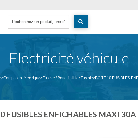
Electricité véhicule
e
>
Composant électrique
>
Fusible / Porte fusible
>
Fusible
>
BOITE 10 FUSIBLES EN
10 FUSIBLES ENFICHABLES MAXI 30A