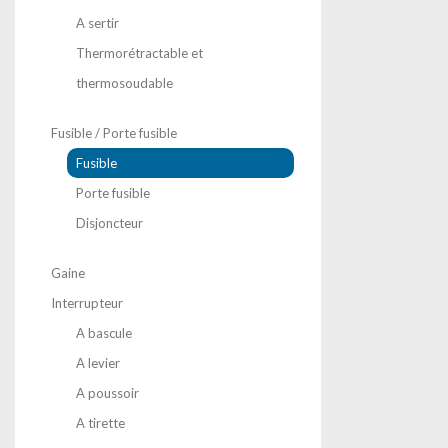
A sertir
Thermorétractable et
thermosoudable
Fusible / Porte fusible
Fusible
Porte fusible
Disjoncteur
Gaine
Interrupteur
A bascule
A levier
A poussoir
A tirette