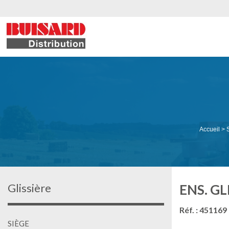
Accueil
>
Glissière
ENS. G
Réf. : 451169
SIÈGE