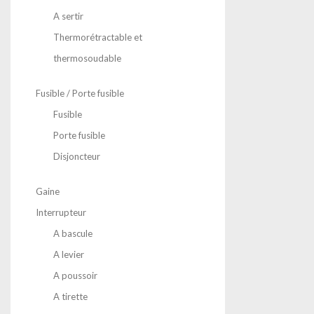
A sertir
Thermorétractable et
thermosoudable
Fusible / Porte fusible
Fusible
Porte fusible
Disjoncteur
Gaine
Interrupteur
A bascule
A levier
A poussoir
A tirette