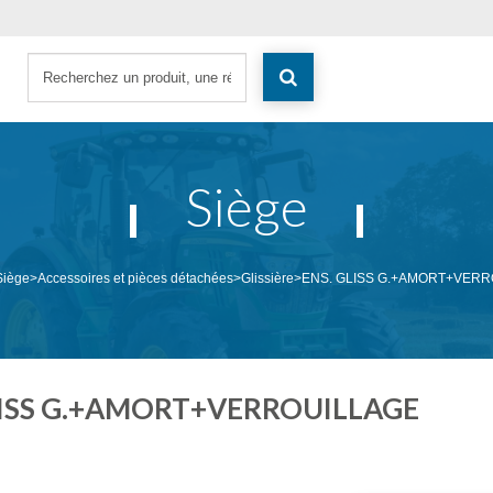
Siège
Siège
>
Accessoires et pièces détachées
>
Glissière
>
ENS. GLISS G.+AMORT+VERR
LISS G.+AMORT+VERROUILLAGE