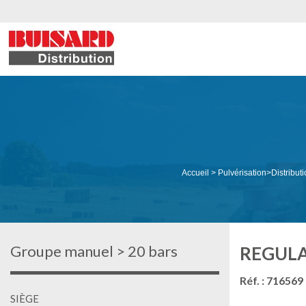
Accueil
>
Pulvérisation
>
Distribut
Groupe manuel > 20 bars
REGULA
Réf. : 716569
SIÈGE