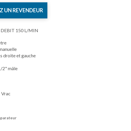
Z UN REVENDEUR
 DEBIT 150 L/MIN
tre
 manuelle
s droite et gauche
1/2" mâle
 Vrac
mparateur