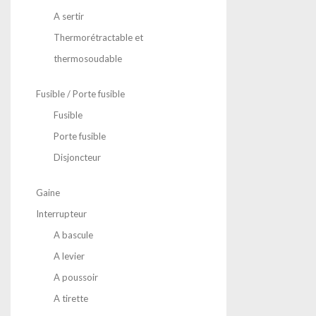
A sertir
Thermorétractable et
thermosoudable
Fusible / Porte fusible
Fusible
Porte fusible
Disjoncteur
Gaine
Interrupteur
A bascule
A levier
A poussoir
A tirette