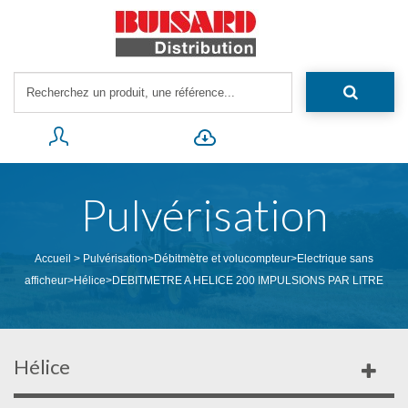
Pulvérisation
Accueil
>
Pulvérisation
>
Débitmètre et volucompteur
>
Electrique sans
afficheur
>
Hélice
>
DEBITMETRE A HELICE 200 IMPULSIONS PAR LITRE
Hélice