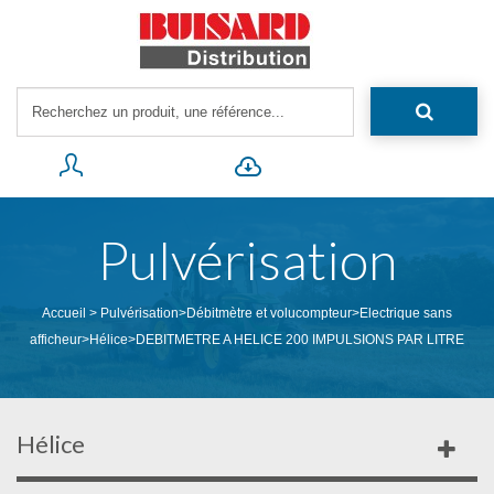
Pulvérisation
Accueil
>
Pulvérisation
>
Débitmètre et volucompteur
>
Electrique sans
afficheur
>
Hélice
>
DEBITMETRE A HELICE 200 IMPULSIONS PAR LITRE
Hélice