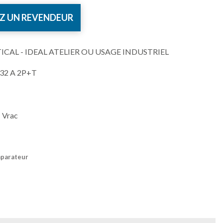
Z UN REVENDEUR
AL - IDEAL ATELIER OU USAGE INDUSTRIEL
E 32 A 2P+T
 Vrac
mparateur