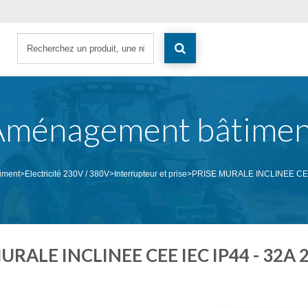
Aménagement bâtimen
iment
>
Electricité 230V / 380V
>
Interrupteur et prise
>
PRISE MURALE INCLINEE CEE 
URALE INCLINEE CEE IEC IP44 - 32A 