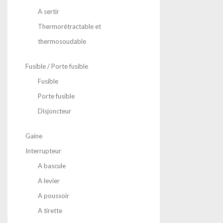
A sertir
Thermorétractable et
thermosoudable
Fusible / Porte fusible
Fusible
Porte fusible
Disjoncteur
Gaine
Interrupteur
A bascule
A levier
A poussoir
A tirette