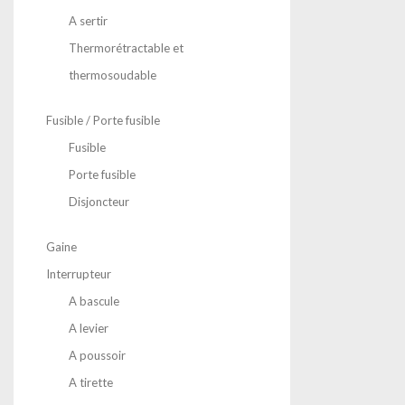
A sertir
Thermorétractable et
thermosoudable
Fusible / Porte fusible
Fusible
Porte fusible
Disjoncteur
Gaine
Interrupteur
A bascule
A levier
A poussoir
A tirette