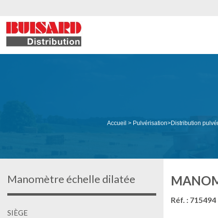
Accueil
>
Pulvérisation
>
Distribution pulvé
Manomètre échelle dilatée
MANOME
Réf. : 715494
SIÈGE