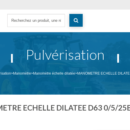
Pulvérisation
risation
>
Manomètre
>
Manomètre échelle dilatée
>
MANOMETRE ECHELLE DILATEE 
TRE ECHELLE DILATEE D63 0/5/25