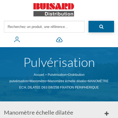
Pulvérisation
Accueil
>
Pulvérisation
>
Distribution
pulvérisation
>
Manomètre
>
Manomètre échelle dilatée
>
MANOMÈTRE
ECH. DILATEE D63 0/8/25B FIXATION PERIPHERIQUE
Manomètre échelle dilatée