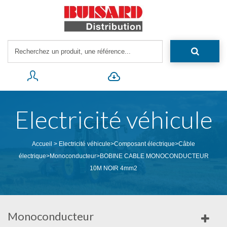
Electricité véhicule
Accueil
>
Electricité véhicule
>
Composant électrique
>
Câble
électrique
>
Monoconducteur
>
BOBINE CABLE MONOCONDUCTEUR
10M NOIR 4mm2
Monoconducteur