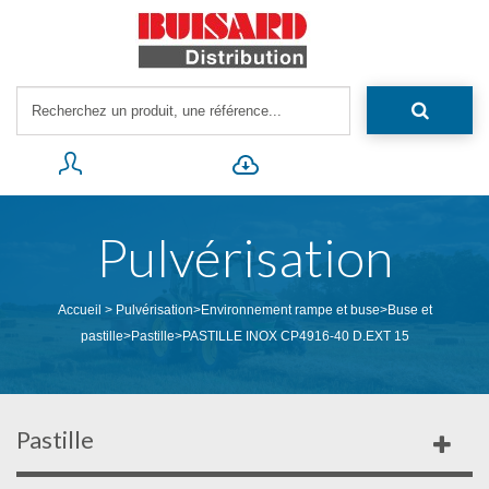
Pulvérisation
Accueil
>
Pulvérisation
>
Environnement rampe et buse
>
Buse et
pastille
>
Pastille
>
PASTILLE INOX CP4916-40 D.EXT 15
Pastille