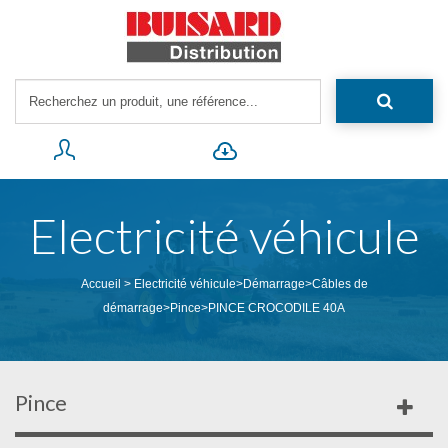
Electricité véhicule
Accueil
>
Electricité véhicule
>
Démarrage
>
Câbles de
démarrage
>
Pince
>
PINCE CROCODILE 40A
Pince