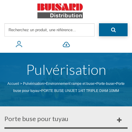
Pulvérisation
Accueil
>
Pulvérisation
>
Environnement rampe et buse
>
Porte-buse
>
Porte
buse pour tuyau
>
PORTE BUSE UNIJET 1/4T TRIPLE DIAM 10MM
Porte buse pour tuyau