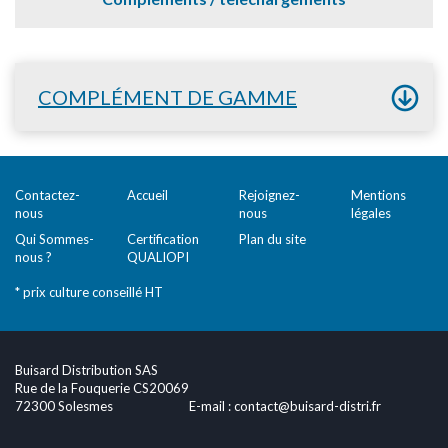
COMPLÉMENT DE GAMME
Contactez-
Accueil
Rejoignez-
Mentions
nous
nous
légales
Qui Sommes-
Certification
Plan du site
nous ?
QUALIOPI
* prix culture conseillé HT
Buisard Distribution SAS
Rue de la Fouquerie CS20069
72300 Solesmes
E-mail :
contact@buisard-distri.fr