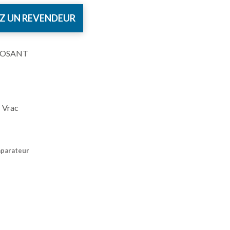
Z UN REVENDEUR
POSANT
 Vrac
mparateur