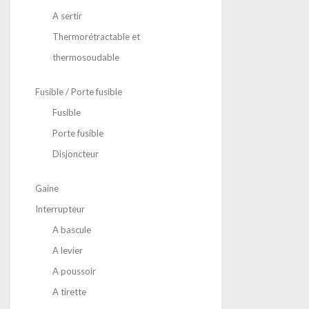
A sertir
Thermorétractable et
thermosoudable
Fusible / Porte fusible
Fusible
Porte fusible
Disjoncteur
Gaine
Interrupteur
A bascule
A levier
A poussoir
A tirette