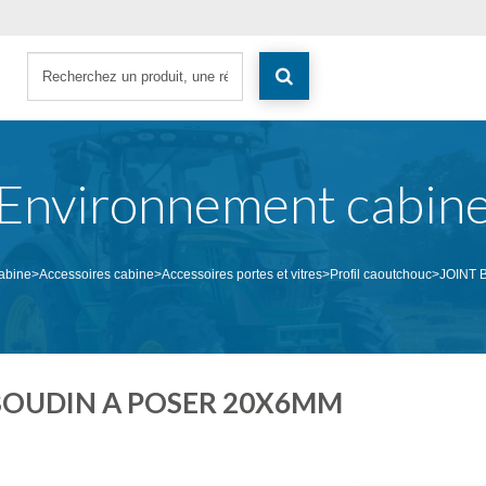
Environnement cabin
abine
>
Accessoires cabine
>
Accessoires portes et vitres
>
Profil caoutchouc
>
JOINT 
BOUDIN A POSER 20X6MM