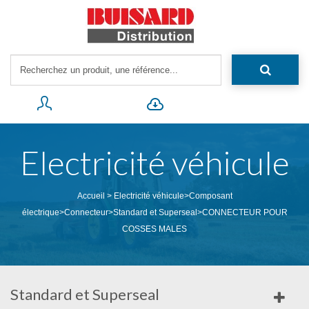
Electricité véhicule
Accueil
>
Electricité véhicule
>
Composant
électrique
>
Connecteur
>
Standard et Superseal
>
CONNECTEUR POUR
COSSES MALES
Standard et Superseal