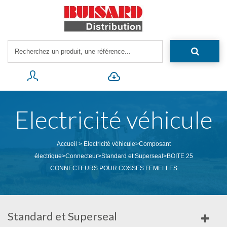
Electricité véhicule
Accueil
>
Electricité véhicule
>
Composant
électrique
>
Connecteur
>
Standard et Superseal
>
BOITE 25
CONNECTEURS POUR COSSES FEMELLES
Standard et Superseal