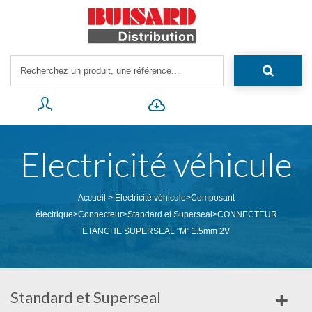
Electricité véhicule
Accueil
>
Electricité véhicule
>
Composant
électrique
>
Connecteur
>
Standard et Superseal
>
CONNECTEUR
ETANCHE SUPERSEAL "M" 1.5mm 2V
Standard et Superseal