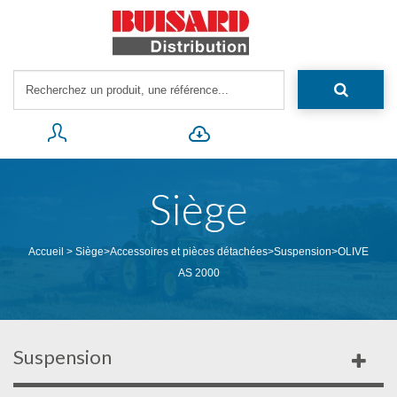
Siège
Accueil
>
Siège
>
Accessoires et pièces détachées
>
Suspension
>
OLIVE
AS 2000
Suspension