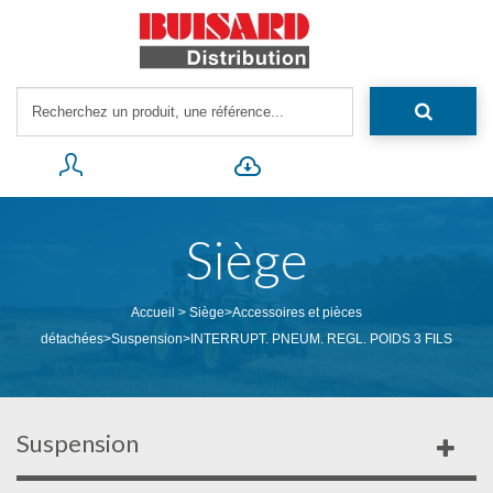
Siège
Accueil
>
Siège
>
Accessoires et pièces
détachées
>
Suspension
>
INTERRUPT. PNEUM. REGL. POIDS 3 FILS
Suspension