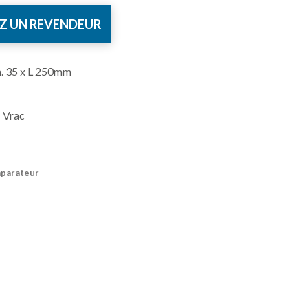
Z UN REVENDEUR
m. 35 x L 250mm
 Vrac
mparateur