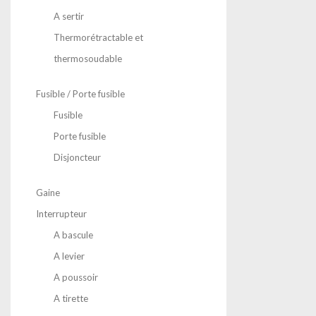
A sertir
Thermorétractable et
thermosoudable
Fusible / Porte fusible
Fusible
Porte fusible
Disjoncteur
Gaine
Interrupteur
A bascule
A levier
A poussoir
A tirette