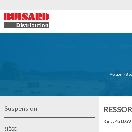
Accueil
>
Siè
Suspension
RESSOR
Réf. : 451059
SIÈGE