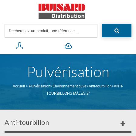
Pulvérisation
Accueil
>
Pulvérisation
>
Environnement cuve
>
Anti-tourbillon
>
ANTI-
TOURBILLONS MÂLES 2"
Anti-tourbillon