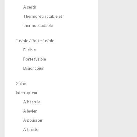
A sertir
Thermorétractable et
thermosoudable
Fusible / Porte fusible
Fusible
Porte fusible
Disjoncteur
Gaine
Interrupteur
A bascule
A levier
A poussoir
A tirette