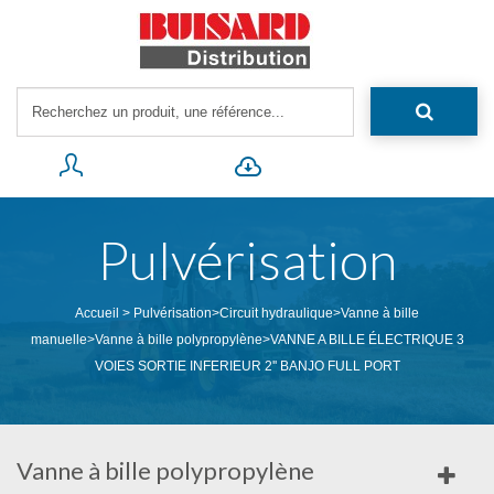
Pulvérisation
Accueil
>
Pulvérisation
>
Circuit hydraulique
>
Vanne à bille
manuelle
>
Vanne à bille polypropylène
>
VANNE A BILLE ÉLECTRIQUE 3
VOIES SORTIE INFERIEUR 2'' BANJO FULL PORT
Vanne à bille polypropylène