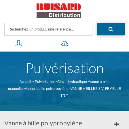
Pulvérisation
Accueil
>
Pulvérisation
>
Circuit hydraulique
>
Vanne à bille
manuelle
>
Vanne à bille polypropylène
>
VANNE A BILLES 3 V. FEMELLE
1"1/4
Vanne à bille polypropylène