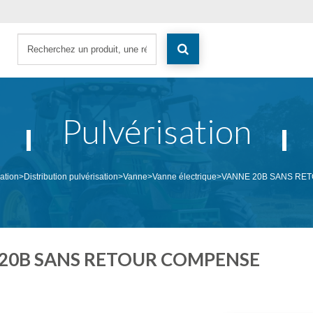
Pulvérisation
ation
>
Distribution pulvérisation
>
Vanne
>
Vanne électrique
>
VANNE 20B SANS RE
20B SANS RETOUR COMPENSE