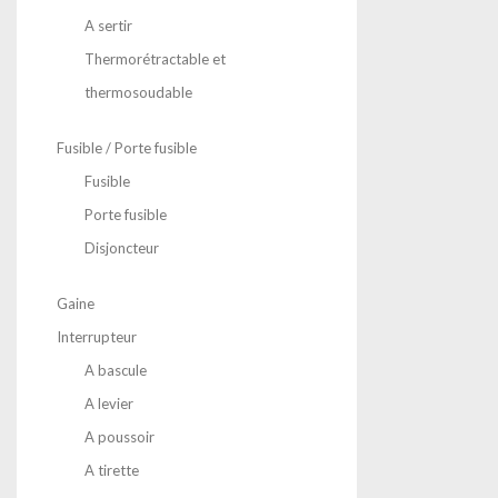
A sertir
Thermorétractable et
thermosoudable
Fusible / Porte fusible
Fusible
Porte fusible
Disjoncteur
Gaine
Interrupteur
A bascule
A levier
A poussoir
A tirette