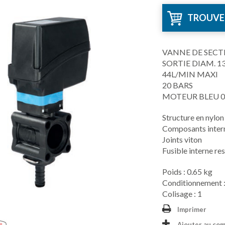
TROUVE
VANNE DE SECTI
SORTIE DIAM. 
44L/MIN MAXI
20 BARS
MOTEUR BLEU 0
Structure en nylon
Composants interne
Joints viton
Fusible interne re
Poids : 0.65 kg
Conditionnement :
Colisage : 1
Imprimer
Ajouter au co