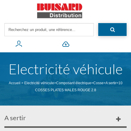
Electricité véhicule
Accueil
>
Electricité véhicule
>
Composant électrique
>
Cosse
>
A sertir
>
10
COSSES PLATES MALES ROUGE 2.8
A sertir