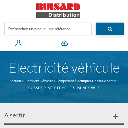
Electricité véhicule
Accueil
>
Electricité véhicule
>
Composant électrique
>
Cosse
>
A sertir
>
6
COSSES PLATES FEMELLES JAUNE 9.5x1.1
A sertir