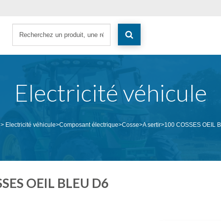
Electricité véhicule
>
Electricité véhicule
>
Composant électrique
>
Cosse
>
A sertir
>
100 COSSES OEIL 
SES OEIL BLEU D6