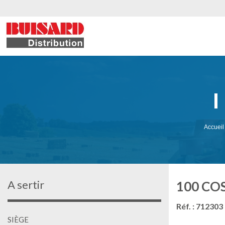
Accueil
A sertir
100 COS
Réf. : 712303
SIÈGE