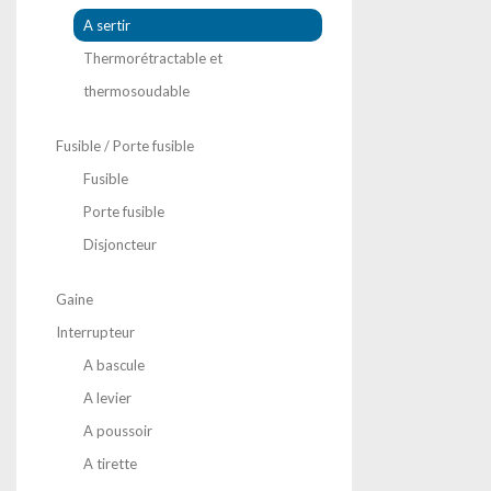
A sertir
Thermorétractable et
thermosoudable
Fusible / Porte fusible
Fusible
Porte fusible
Disjoncteur
Gaine
Interrupteur
A bascule
A levier
A poussoir
A tirette