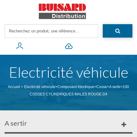
Electricité véhicule
Accueil
>
Electricité véhicule
>
Composant électrique
>
Cosse
>
A sertir
>
100
COSSES CYLINDRIQUES MALES ROUGE D4
A sertir