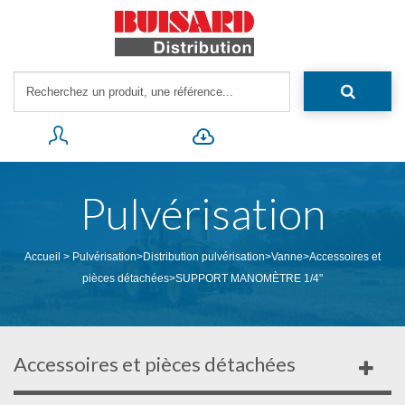
Pulvérisation
Accueil
>
Pulvérisation
>
Distribution pulvérisation
>
Vanne
>
Accessoires et
pièces détachées
>
SUPPORT MANOMÈTRE 1/4"
Accessoires et pièces détachées