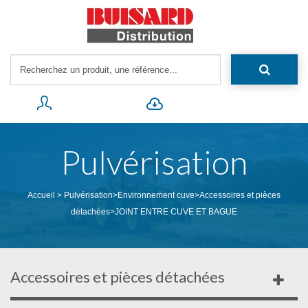
Pulvérisation
Accueil
>
Pulvérisation
>
Environnement cuve
>
Accessoires et pièces
détachées
>
JOINT ENTRE CUVE ET BAGUE
Accessoires et pièces détachées