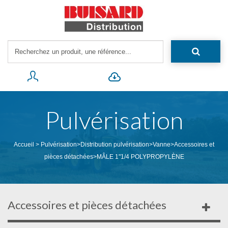
Pulvérisation
Accueil
>
Pulvérisation
>
Distribution pulvérisation
>
Vanne
>
Accessoires et
pièces détachées
>
MÂLE 1"1/4 POLYPROPYLÈNE
Accessoires et pièces détachées