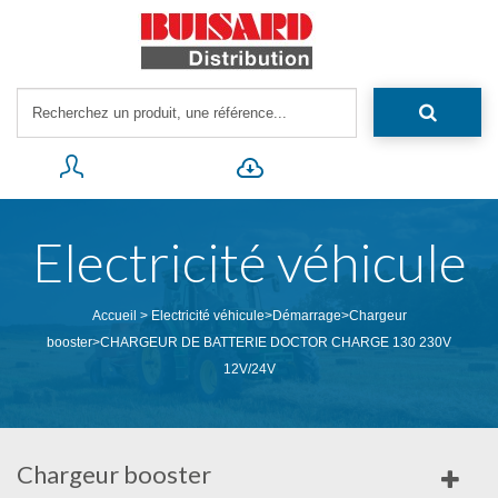
Electricité véhicule
Accueil
>
Electricité véhicule
>
Démarrage
>
Chargeur
booster
>
CHARGEUR DE BATTERIE DOCTOR CHARGE 130 230V
12V/24V
Chargeur booster