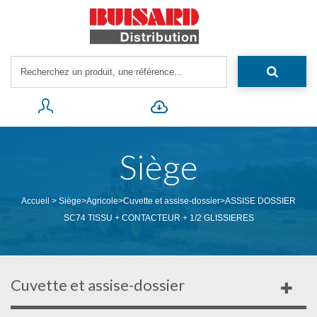
Siège
Accueil
>
Siège
>
Agricole
>
Cuvette et assise-dossier
>
ASSISE DOSSIER
SC74 TISSU + CONTACTEUR + 1/2 GLISSIERES
Cuvette et assise-dossier