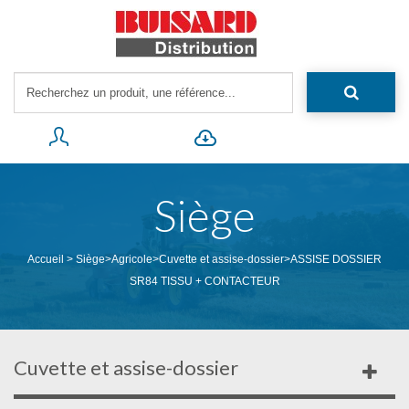
Siège
Accueil
>
Siège
>
Agricole
>
Cuvette et assise-dossier
>
ASSISE DOSSIER
SR84 TISSU + CONTACTEUR
Cuvette et assise-dossier