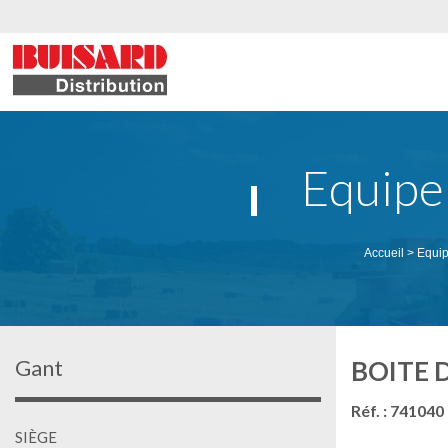
Equipe
Accueil
>
Equip
Gant
BOITE D
Réf. : 741040
SIÈGE