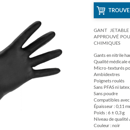
TROUVE
GANT JETABLE
APPROUVÉ POUR
CHIMIQUES
Gants en nitrile ha
Qualité médicale e
Micro-texturés po
Ambidextres
Poignets roulés
Sans PFAS ni latex
Sans poudre
Compatibles avec l
Épaisseur : 0,11 m
Poids : 6 ± 0,3 g
Niveau de qualité 
Couleur : noir