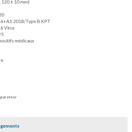
 : 120 ± 10 mm)
20
16+A1:2018/Type B KPT
6 Virus
/5
ositifs médicaux
re
mparateur
rgements