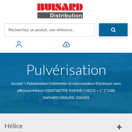
Pulvérisation
Accueil
>
Pulvérisation
>
Débitmètre et volucompteur
>
Electrique sans
afficheur
>
Hélice
>
DEBITMETRE RAPIDE CHECK + 1" 1"1/4M
SAPHIR/CARBURE 20BARS
Hélice