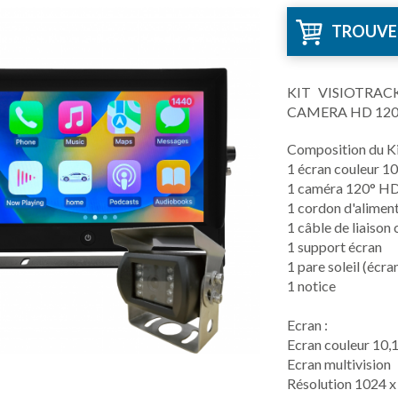
TROUVE
KIT VISIOTRAC
CAMERA HD 120
Composition du Ki
1 écran couleur 10
1 caméra 120° H
1 cordon d'alimen
1 câble de liaiso
1 support écran
1 pare soleil (écra
1 notice
Ecran :
Ecran couleur 10,1'
Ecran multivision
Résolution 1024 x