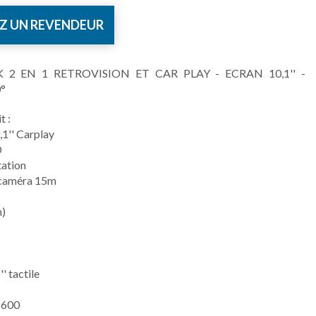
Z UN REVENDEUR
K 2 EN 1 RETROVISION ET CAR PLAY - ECRAN 10,1'' -
°
t :
,1'' Carplay
D
tation
n caméra 15m
n)
' tactile
 600