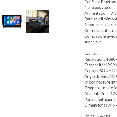
Car Play, Bluetoot
4 entrées vidéo
Alimentation : 9/
Pare soleil démon
Support en U orie
Communication aut
Compatible avec s
supérieur.
Caméra :
Résolution : 1080
Etanchéité : IP69
Capteur SONY H
Angle de vue : 120
Vision nocture in
Température de f
Alimentation : 12
Pare soleil acier i
Dimensions : 74 x
Poids : 2.47 kg