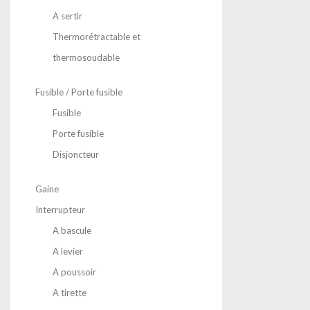
A sertir
Thermorétractable et
thermosoudable
Fusible / Porte fusible
Fusible
Porte fusible
Disjoncteur
Gaine
Interrupteur
A bascule
A levier
A poussoir
A tirette