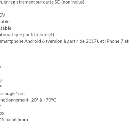
h, enregistrement sur carte SD (non inclus)
30V
table
ntable
omatique par fil pilote (4)
martphone Android 6 (version à partir de 2017), et IPhone 7 et
P
K
D
°
frarouge 15m
onctionnement -20° à +70°C
V
nox
 45,5x 56,5mm