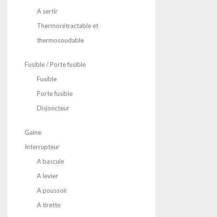
A sertir
Thermorétractable et
thermosoudable
Fusible / Porte fusible
Fusible
Porte fusible
Disjoncteur
Gaine
Interrupteur
A bascule
A levier
A poussoir
A tirette