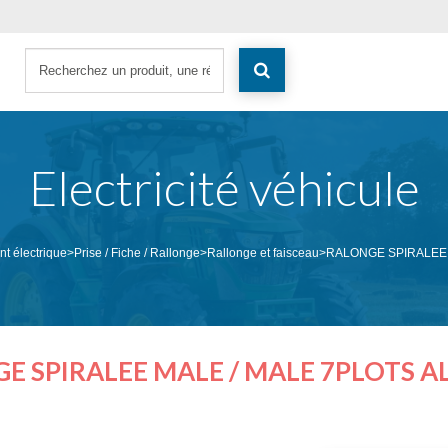
Electricité véhicule
t électrique
>
Prise / Fiche / Rallonge
>
Rallonge et faisceau
>
RALONGE SPIRALEE 
E SPIRALEE MALE / MALE 7PLOTS 