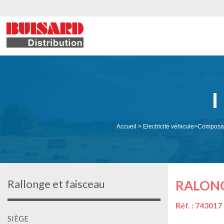
Accueil
>
Electricité véhicule
>
Composan
Rallonge et faisceau
RALONG
Réf. : 743017
SIÈGE