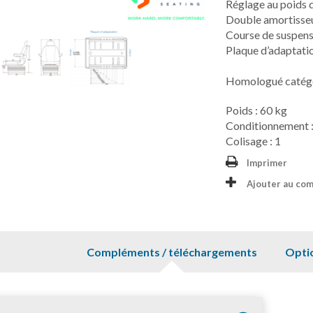
Réglage au poids 
Double amortisseu
Course de suspen
Plaque d’adaptatio
Homologué catégorie
Poids : 60 kg
Conditionnement :
Colisage : 1
Imprimer
Ajouter au co
Compléments / téléchargements
Opti