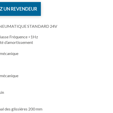
Z UN REVENDEUR
PNEUMATIQUE STANDARD 24V
 Basse Fréquence <1Hz
eté d’amortissement
 mécanique
 mécanique
sin
nal des glissières 200 mm