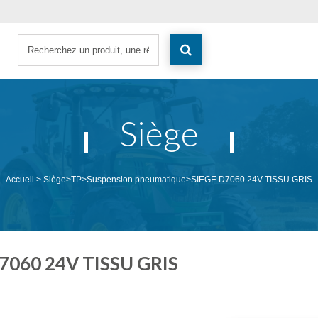
Siège
Accueil
>
Siège
>
TP
>
Suspension pneumatique
>
SIEGE D7060 24V TISSU GRIS
7060 24V TISSU GRIS