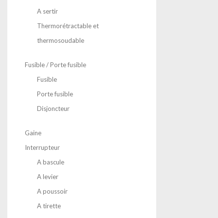
A sertir
Thermorétractable et
thermosoudable
Fusible / Porte fusible
Fusible
Porte fusible
Disjoncteur
Gaine
Interrupteur
A bascule
A levier
A poussoir
A tirette