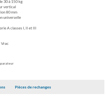
de 30 à 150 kg
r vertical
sion 80 mm
n universelle
 A classes I, II et III
 Vrac
mparateur
ons
Pièces de rechanges