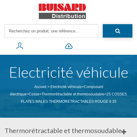
Electricité véhicule
Accueil
>
Electricité véhicule
>
Composant
électrique
>
Cosse
>
Thermorétractable et thermosoudable
>
25 COSSES
PLATES MALES THERMORETRACTABLES ROUGE 6.35
Thermorétractable et thermosoudable