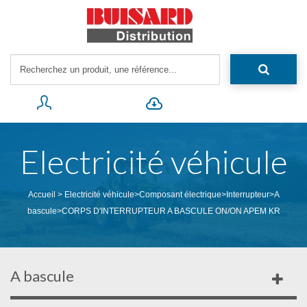
Electricité véhicule
Accueil
>
Electricité véhicule
>
Composant électrique
>
Interrupteur
>
A
bascule
>
CORPS D'INTERRUPTEUR A BASCULE ON/ON APEM KR
A bascule