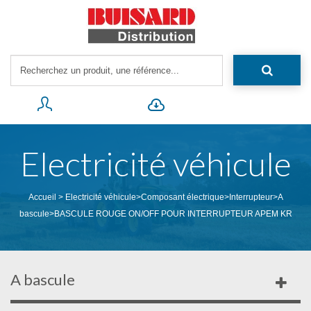
Electricité véhicule
Accueil
>
Electricité véhicule
>
Composant électrique
>
Interrupteur
>
A
bascule
>
BASCULE ROUGE ON/OFF POUR INTERRUPTEUR APEM KR
A bascule