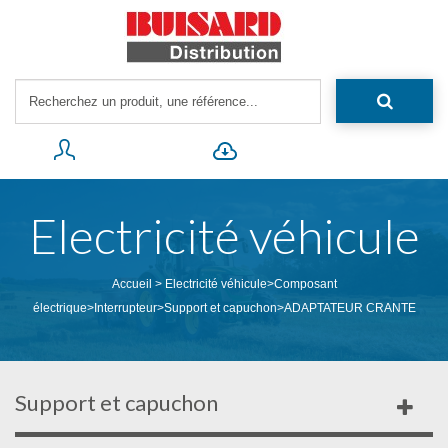
Electricité véhicule
Accueil
>
Electricité véhicule
>
Composant
électrique
>
Interrupteur
>
Support et capuchon
>
ADAPTATEUR CRANTE
Support et capuchon